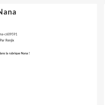
Nana
na-c609591
Par Renjix
ans la rubrique Nana !