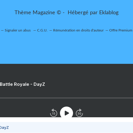
Thème Magazine © - Hébergé par
Eklablog
Signaler un abus
C.G.U.
Rémunération en droits d'auteur
Offre Premium
 Battle Royale - DayZ
 DayZ